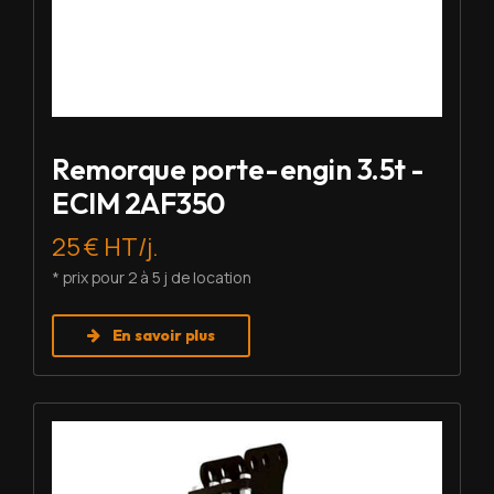
Remorque porte-engin 3.5t -
ECIM 2AF350
25 € HT/j.
* prix pour 2 à 5 j de location
En savoir plus
Louer BRH - Montabert SC-08