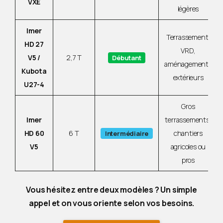
VXE
légères
Imer
Terrassement,
HD 27
VRD,
V5 /
2,7 T
Débutant
aménagements
Kubota
extérieurs
U27-4
Gros
Imer
terrassements,
HD 60
6 T
chantiers
Intermédiaire
V5
agricoles ou
pros
Vous hésitez entre deux modèles ? Un simple
appel et on vous oriente selon vos besoins.