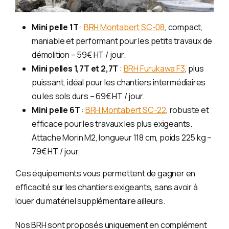
Mini pelle 1T
:
BRH Montabert SC-08
, compact,
maniable et performant pour les petits travaux de
démolition – 59€ HT / jour.
Mini pelles 1,7T et 2,7T
:
BRH Furukawa F3
, plus
puissant, idéal pour les chantiers intermédiaires
ou les sols durs – 69€ HT / jour.
Mini pelle 6T
:
BRH Montabert SC-22
, robuste et
efficace pour les travaux les plus exigeants.
Attache Morin M2, longueur 118 cm, poids 225 kg –
79€ HT / jour.
Ces équipements vous permettent de gagner en
efficacité sur les chantiers exigeants, sans avoir à
louer du matériel supplémentaire ailleurs.
Nos BRH sont proposés uniquement en complément