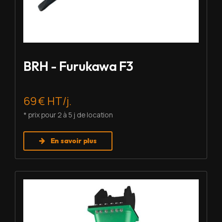
BRH - Furukawa F3
69 € HT/j.
* prix pour 2 à 5 j de location
En savoir plus
Louer BRH - Montabert SC-22