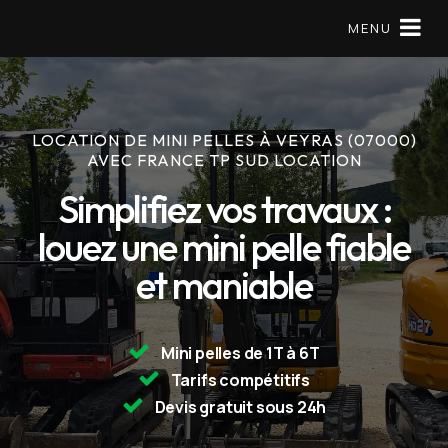
MENU
LOCATION DE MINI PELLES À VEYRAS (07000)
Matériels en location
AVEC FRANCE TP SUD LOCATION
Mini pelle
Simplifiez vos travaux :
louez une mini pelle fiable
À Propos
et maniable
Réserver
09 79 56 97 57
Mini pelles de 1T à 6T
Tarifs compétitifs
Devis gratuit sous 24h