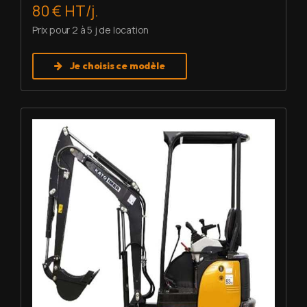
80 € HT/j.
Prix pour 2 à 5 j de location
Je choisis ce modèle
Louer Mini pelle 1,7 T - Imer HD 17 VXE