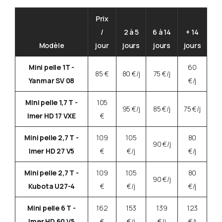
Prix
/
2 à 5
6 à 14
+ 14
Modèle
jour
jours
jours
jours
Mini pelle 1T -
60
85 €
80 €/j
75 €/j
Yanmar SV 08
€/j
Mini pelle 1,7 T -
105
95 €/j
85 €/j
75 €/j
Imer HD 17 VXE
€
Mini pelle 2,7 T -
109
105
80
90 €/j
Imer HD 27 V5
€
€/j
€/j
Mini pelle 2,7 T -
109
105
80
90 €/j
Kubota U27-4
€
€/j
€/j
Mini pelle 6 T -
162
153
139
123
Imer HD 60 V5
€
€/j
€/j
€/j