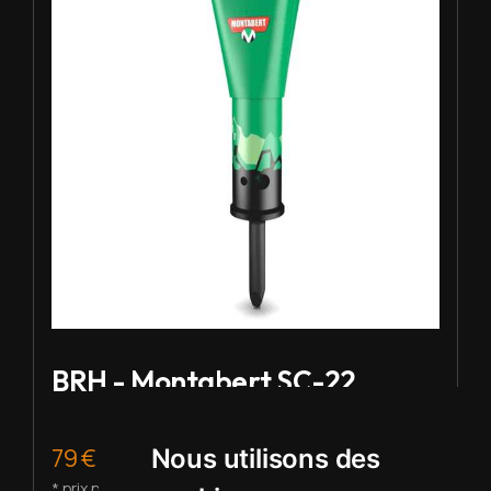
BRH - Montabert SC-22
79 € HT/j.
Nous utilisons des
* prix pour 2 à 5 j de location