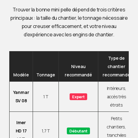
Trouver la bonne mini pelle dépend de trois critères
principaux : la taille du chantier, le tonnage nécessaire
pour creuser efficacement, et votre niveau
d'expérience avec les engins de chantier.
Type de
Niveau
chantier
Modèle
Tonnage
recommandé
recommandé
Intérieurs,
Yanmar
1 T
accès très
Expert
SV 08
étroits
Petits
Imer
chantiers,
HD 17
1,7 T
Débutant
tranchées