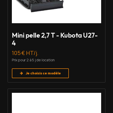
Mini pelle 2,7 T - Kubota U27-
4
105 € HT/j.
Prix pour 2 à 5 j de location
Je choisis ce modèle
Louer Mini pelle 6 T - Imer HD 60 V5