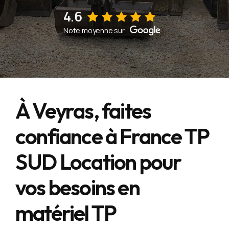
4.6
Voir sur la fiche d'établissement Google
Note moyenne sur
À Veyras, faites
confiance à France TP
SUD Location pour
vos besoins en
matériel TP