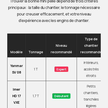
Trouver la bonne mini pelle dépend de trois critères
principaux : la taille du chantier, le tonnage nécessaire
pour creuser efficacement, et votre niveau
d'expérience avec les engins de chantier.
Type de
Niveau
chantier
Modèle
Tonnage
recommandé
recommandé
Intérieurs,
Yanmar
1 T
accès très
Expert
SV 08
étroits
Petits
Imer
chantiers,
HD 17
1,7 T
Débutant
tranchées
VXE
légères