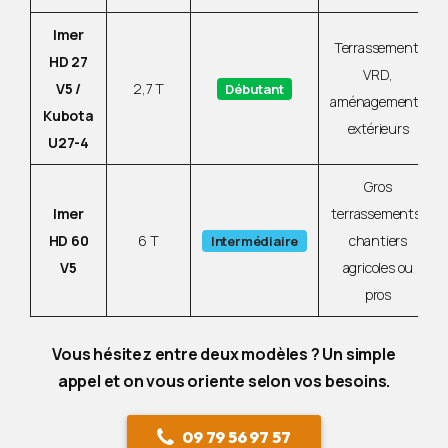
Imer
Terrassement,
HD 27
VRD,
V5 /
2,7 T
Débutant
aménagements
Kubota
extérieurs
U27-4
Gros
Imer
terrassements,
HD 60
6 T
chantiers
Intermédiaire
V5
agricoles ou
pros
Vous hésitez entre deux modèles ? Un simple
appel et on vous oriente selon vos besoins.
09 79 56 97 57