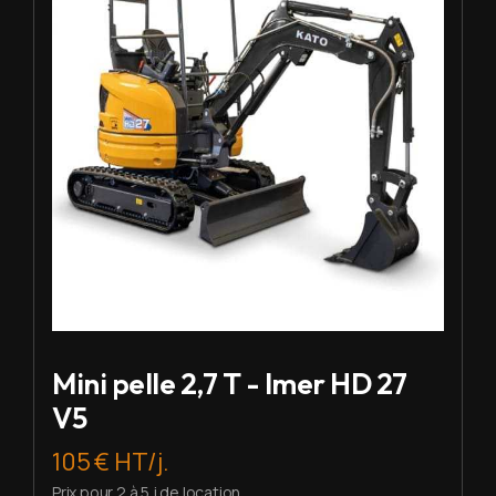
Mini pelle 2,7 T - Imer HD 27
V5
105 € HT/j.
Prix pour 2 à 5 j de location