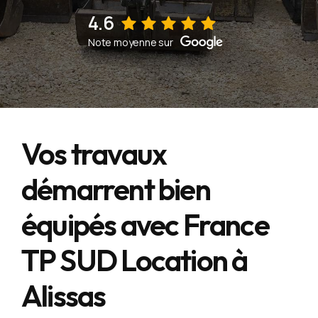
4.6
Voir sur la fiche d'établissement Google
Note moyenne sur
Vos travaux
démarrent bien
équipés avec France
TP SUD Location à
Alissas