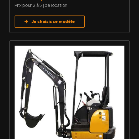
Prix pour 2 à 5 j de location
Je choisis ce modèle
Louer Mini pelle 1,7 T - Imer HD 17 VXE