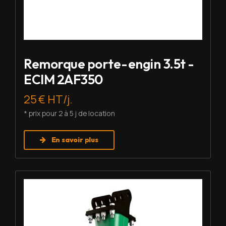
Remorque porte-engin 3.5t -
ECIM 2AF350
25 € HT/j.
* prix pour 2 à 5 j de location
En savoir plus
Louer BRH - Montabert SC-08