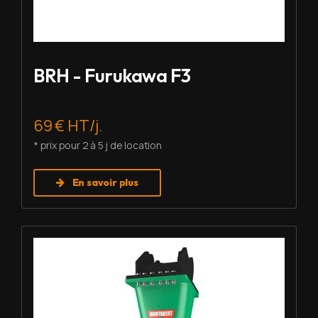
BRH - Furukawa F3
69 € HT/j.
* prix pour 2 à 5 j de location
En savoir plus
Louer BRH - Montabert SC-22