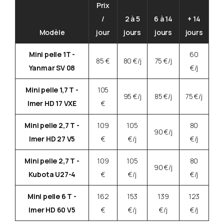
Prix
/
2 à 5
6 à 14
+ 14
Modèle
jour
jours
jours
jours
Mini pelle 1T -
60
85 €
80 €/j
75 €/j
Yanmar SV 08
€/j
Mini pelle 1,7 T -
105
95 €/j
85 €/j
75 €/j
Imer HD 17 VXE
€
Mini pelle 2,7 T -
109
105
80
90 €/j
Imer HD 27 V5
€
€/j
€/j
Mini pelle 2,7 T -
109
105
80
90 €/j
Kubota U27-4
€
€/j
€/j
Mini pelle 6 T -
162
153
139
123
Imer HD 60 V5
€
€/j
€/j
€/j