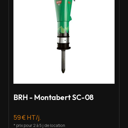
BRH - Montabert SC-08
59 € HT/j.
* prix pour 2 à 5 j de location