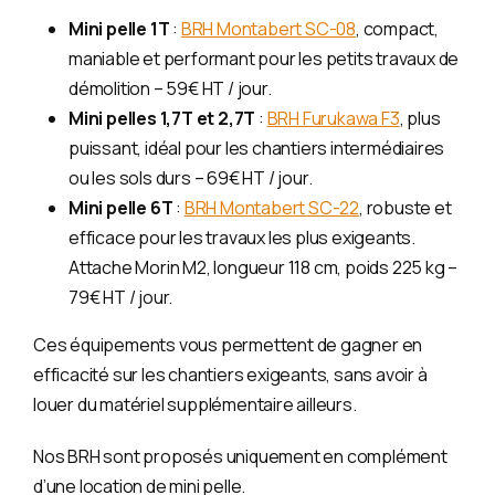
Mini pelle 1T
:
BRH Montabert SC-08
, compact,
maniable et performant pour les petits travaux de
démolition – 59€ HT / jour.
Mini pelles 1,7T et 2,7T
:
BRH Furukawa F3
, plus
puissant, idéal pour les chantiers intermédiaires
ou les sols durs – 69€ HT / jour.
Mini pelle 6T
:
BRH Montabert SC-22
, robuste et
efficace pour les travaux les plus exigeants.
Attache Morin M2, longueur 118 cm, poids 225 kg –
79€ HT / jour.
Ces équipements vous permettent de gagner en
efficacité sur les chantiers exigeants, sans avoir à
louer du matériel supplémentaire ailleurs.
Nos BRH sont proposés uniquement en complément
d’une location de mini pelle.