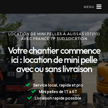
MENU
LOCATION DE MINI PELLES À ALISSAS (07210)
Matériels en location
AVEC FRANCE TP SUD LOCATION
Mini pelle
Votre chantier commence
ici : location de mini pelle
À Propos
avec ou sans livraison
Réserver
09 79 56 97 57
Service local, rapide et pro
Mini pelles de 1T à 6T
Livraison rapide possible