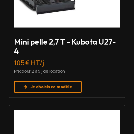
Mini pelle 2,7 T - Kubota U27-
4
105 € HT/j.
Prix pour 2 à 5 j de location
Je choisis ce modèle
Louer Mini pelle 6 T - Imer HD 60 V5