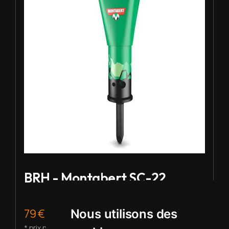
BRH - Montabert SC-22
79 € HT/j.
Nous utilisons des
* prix pour 2 à 5 j de location