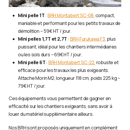
Mini pelle 1T
:
BRH Montabert SC-08
, compact,
maniable et performant pour les petits travaux de
démolition – 59€ HT / jour.
Mini pelles 1,7T et 2,7T
:
BRH Furukawa F3
, plus
puissant, idéal pour les chantiers intermédiaires
ou les sols durs – 69€ HT / jour.
Mini pelle 6T
:
BRH Montabert SC-22
, robuste et
efficace pour les travaux les plus exigeants.
Attache Morin M2, longueur 118 cm, poids 225 kg –
79€ HT / jour.
Ces équipements vous permettent de gagner en
efficacité sur les chantiers exigeants, sans avoir à
louer du matériel supplémentaire ailleurs.
Nos BRH sont proposés uniquement en complément