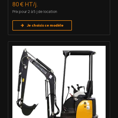
80 € HT/j.
Prix pour 2 à 5 j de location
Je choisis ce modèle
Louer Mini pelle 1,7 T - Imer HD 17 VXE