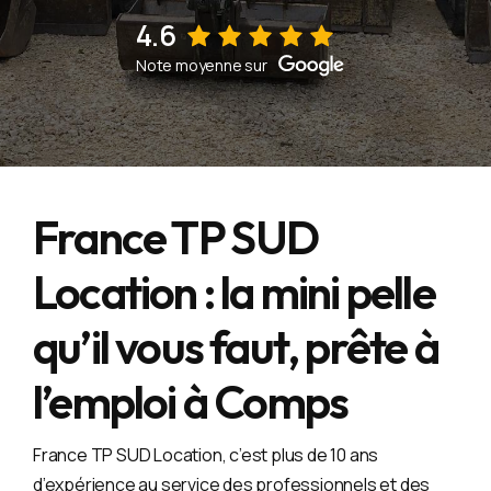
4.6
Voir sur la fiche d'établissement Google
Note moyenne sur
France TP SUD
Location : la mini pelle
qu’il vous faut, prête à
l’emploi à Comps
France TP SUD Location, c’est plus de 10 ans
d’expérience au service des professionnels et des