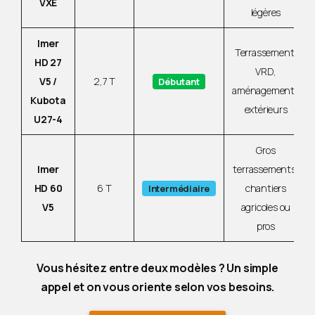
VXE
légères
Imer
Terrassement,
HD 27
VRD,
V5 /
2,7 T
Débutant
aménagements
Kubota
extérieurs
U27-4
Gros
Imer
terrassements,
HD 60
6 T
chantiers
Intermédiaire
V5
agricoles ou
pros
Vous hésitez entre deux modèles ? Un simple
appel et on vous oriente selon vos besoins.