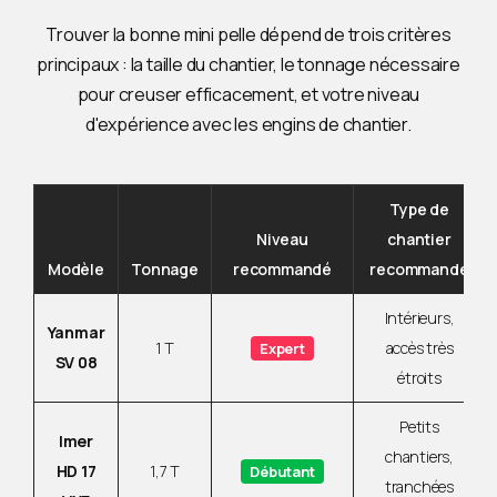
Trouver la bonne mini pelle dépend de trois critères
principaux : la taille du chantier, le tonnage nécessaire
pour creuser efficacement, et votre niveau
d'expérience avec les engins de chantier.
Type de
Niveau
chantier
Modèle
Tonnage
recommandé
recommandé
Intérieurs,
Yanmar
1 T
accès très
Expert
SV 08
étroits
Petits
Imer
chantiers,
HD 17
1,7 T
Débutant
tranchées