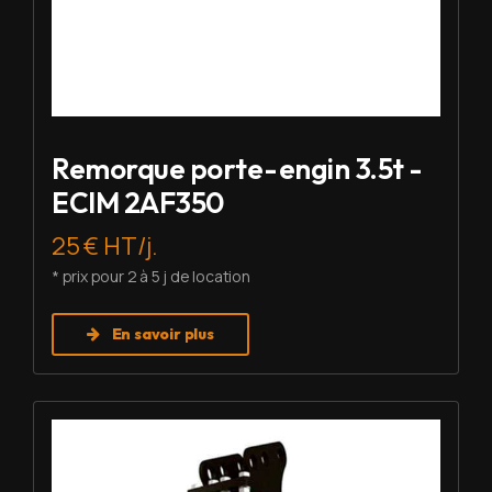
Remorque porte-engin 3.5t -
ECIM 2AF350
25 € HT/j.
* prix pour 2 à 5 j de location
En savoir plus
Louer BRH - Montabert SC-08