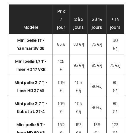
Prix
/
2 à 5
6 à 14
+ 14
Modèle
jour
jours
jours
jours
Mini pelle 1T -
60
85 €
80 €/j
75 €/j
Yanmar SV 08
€/j
Mini pelle 1,7 T -
105
95 €/j
85 €/j
75 €/j
Imer HD 17 VXE
€
Mini pelle 2,7 T -
109
105
80
90 €/j
Imer HD 27 V5
€
€/j
€/j
Mini pelle 2,7 T -
109
105
80
90 €/j
Kubota U27-4
€
€/j
€/j
Mini pelle 6 T -
162
153
139
123
Imer HD 60 V5
€
€/j
€/j
€/j