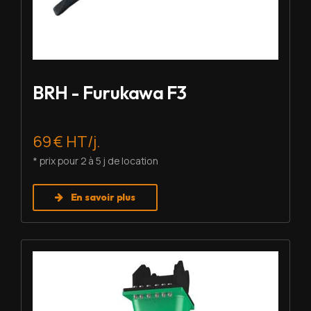
BRH - Furukawa F3
69 € HT/j.
* prix pour 2 à 5 j de location
En savoir plus
Louer BRH - Montabert SC-22