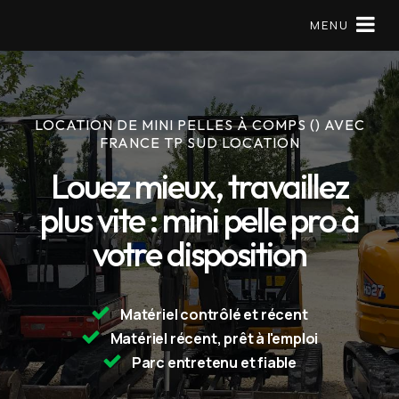
MENU
LOCATION DE MINI PELLES À COMPS () AVEC
Matériels en location
FRANCE TP SUD LOCATION
Mini pelle
Louez mieux, travaillez
plus vite : mini pelle pro à
À Propos
votre disposition
Réserver
09 79 56 97 57
Matériel contrôlé et récent
Matériel récent, prêt à l'emploi
Parc entretenu et fiable