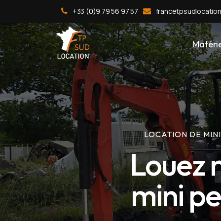
+33 (0)9 79 56 97 57
francetpsudlocatio
Matérie
LOCATION DE MINI
Louez m
mini pe