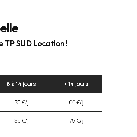
elle
ce TP SUD Location !
6 à 14 jours
+ 14 jours
75 €/j
60 €/j
85 €/j
75 €/j