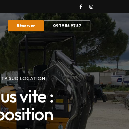
Réserver
09 79 56 97 57
E TP SUD LOCATION
s vite :
position