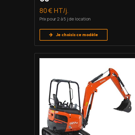
80 € HT/j.
Prix pour 2 à 5 j de location
Je choisis ce modèle
Louer Mini pelle 2,7 T - Kubota U27-4