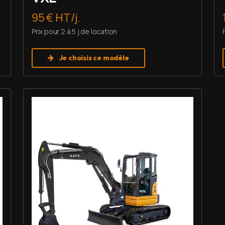
95 € HT/j.
Prix pour 2 à 5 j de location
Je choisis ce modèle
Louer Mini pelle 6 T - Imer HD 60 V5