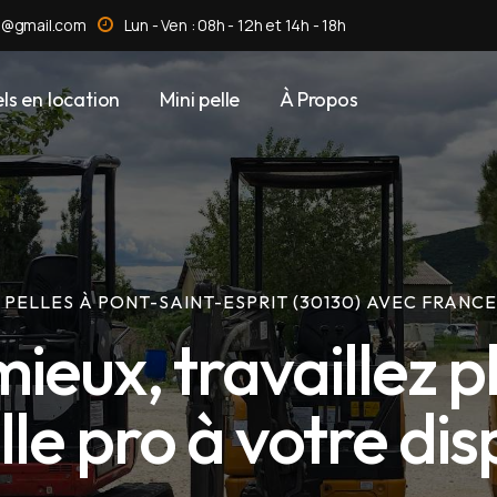
n@gmail.com
Lun - Ven : 08h - 12h et 14h - 18h
ls en location
Mini pelle
À Propos
 PELLES À PONT-SAINT-ESPRIT (30130) AVEC FRANC
ieux, travaillez plu
lle pro à votre dis