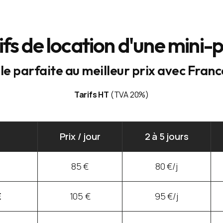
ifs de location d'une mini-p
le parfaite au meilleur prix avec Fran
Tarifs HT
(TVA 20%)
Prix / jour
2 à 5 jours
85 €
80 €/j
E
105 €
95 €/j