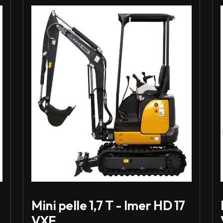
Louer Mini pelle 1,7 T - Imer HD 17 VXE
Lou
Mini pelle 1,7 T - Imer HD 17
VXE