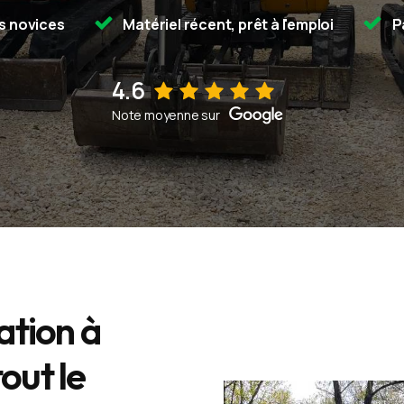
s novices
Matériel récent, prêt à l'emploi
P
4.6
Voir sur la fiche d'établissement Google
Note moyenne sur
tion à
out le