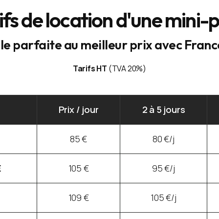
ifs de location d'une mini-p
le parfaite au meilleur prix avec Fran
Tarifs HT
(TVA 20%)
Prix / jour
2 à 5 jours
85 €
80 €/j
E
105 €
95 €/j
109 €
105 €/j