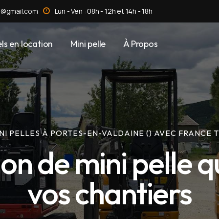
n@gmail.com
Lun - Ven : 08h - 12h et 14h - 18h
ls en location
Mini pelle
À Propos
NI PELLES À PORTES-EN-VALDAINE () AVEC FRANCE 
on de mini pelle qu
vos chantiers