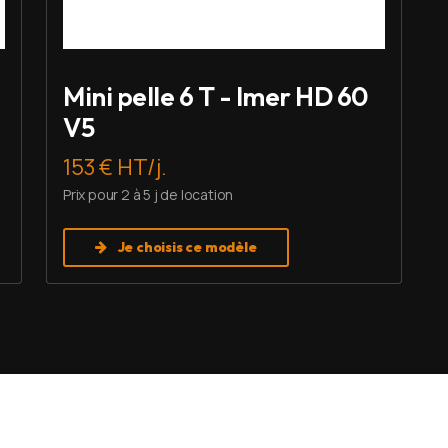
Mini pelle 6 T - Imer HD 60
V5
153 € HT/j.
Prix pour 2 à 5 j de location
Je choisis ce modèle