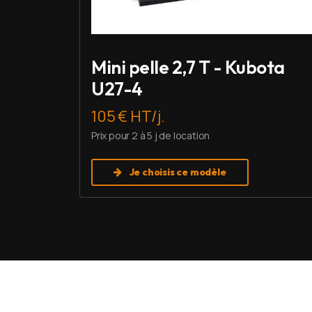
Mini pelle 2,7 T - Kubota
U27-4
105 € HT/j.
Prix pour 2 à 5 j de location
Je choisis ce modèle