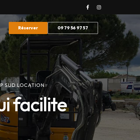
Réserver
09 79 56 97 57
TP SUD LOCATION
i facilite