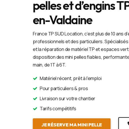
pelles et d’engins T
en-Valdaine
France TP SUD Location, c’est plus de 10 ans d
professionnels et des particuliers. Spécialisés d
et la réparation de matériel TP et espaces ver
disposition des mini pelles fiables, performant
main, de 1T à 6T.
Matériel récent, prêt à l’emploi
Pour particuliers & pros
Livraison sur votre chantier
Tarifs compétitifs
JE RÉSERVE MA MINI PELLE