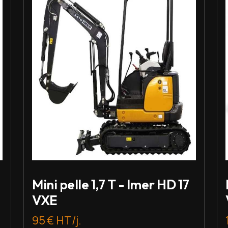
Mini pelle 1,7 T - Imer HD 17
VXE
95 € HT/j.