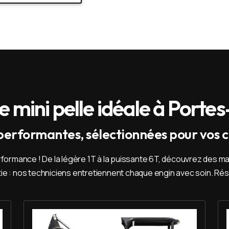
e mini pelle idéale à Porte
 performantes, sélectionnées pour vos c
a performance ! De la légère 1T à la puissante 6T, découvrez des 
ntie : nos techniciens entretiennent chaque engin avec soin. Ré
Louer Mini pelle 1,7 T - Imer HD 17 VXE
Lou