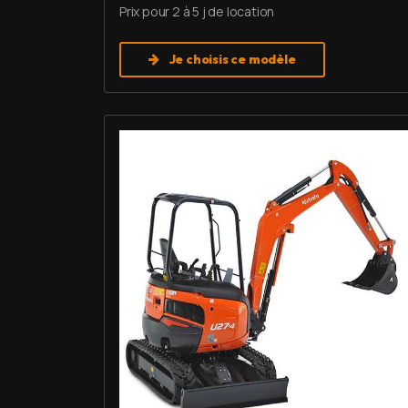
Prix pour 2 à 5 j de location
Je choisis ce modèle
Louer Mini pelle 2,7 T - Kubota U27-4