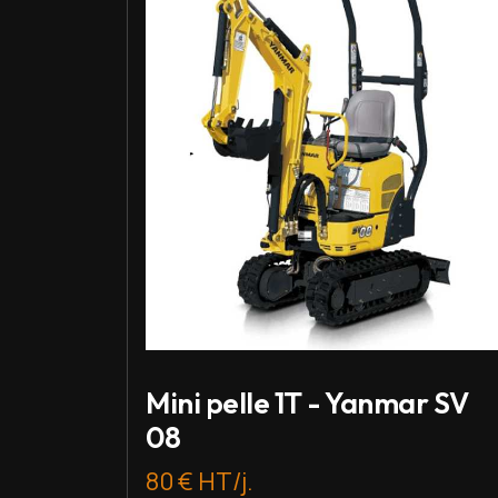
Mini pelle 1T - Yanmar SV
08
80 € HT/j.