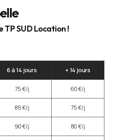
elle
ce TP SUD Location !
6 à 14 jours
+ 14 jours
75 €/j
60 €/j
85 €/j
75 €/j
90 €/j
80 €/j