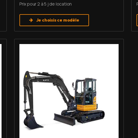
Prix pour 2 à 5 j de location
Je choisis ce modèle
Louer Mini pelle 6 T - Imer HD 60 V5