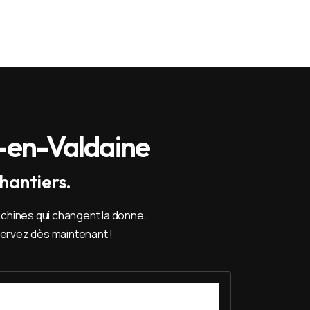
s-en-Valdaine
hantiers.
machines qui changent la donne.
servez dès maintenant !
er Mini pelle 2,7 T - Imer HD 27 V5