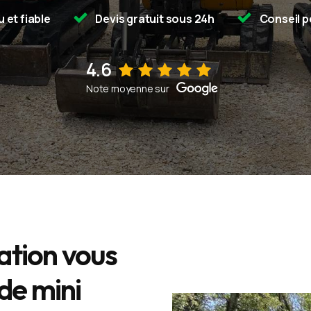
 et fiable
Devis gratuit sous 24h
Conseil p
4.6
Voir sur la fiche d'établissement Google
Note moyenne sur
ation vous
de mini