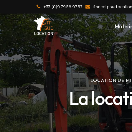
+33 (0)9 79 56 97 57
francetpsudlocatio
Matérie
LOCATION DE MI
La locati