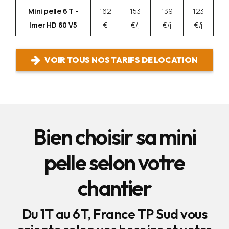
Mini pelle 6 T -
162
153
139
123
Imer HD 60 V5
€
€/j
€/j
€/j
VOIR TOUS NOS TARIFS DE LOCATION
Bien choisir sa mini
pelle selon votre
chantier
Du 1T au 6T, France TP Sud vous