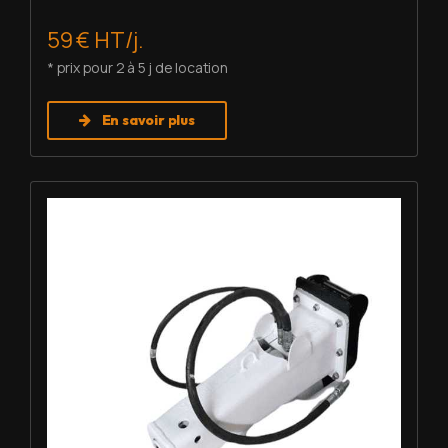
59 € HT/j.
* prix pour 2 à 5 j de location
En savoir plus
Louer BRH - Furukawa F3