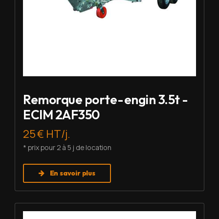
Remorque porte-engin 3.5t -
ECIM 2AF350
25 € HT/j.
* prix pour 2 à 5 j de location
En savoir plus
Louer BRH - Montabert SC-08