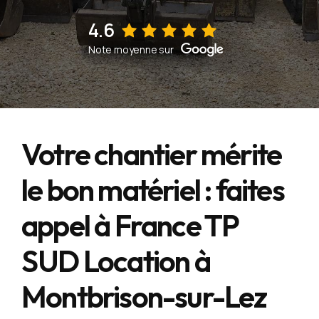
4.6
Voir sur la fiche d'établissement Google
Note moyenne sur
Votre chantier mérite
le bon matériel : faites
appel à France TP
SUD Location à
Montbrison-sur-Lez