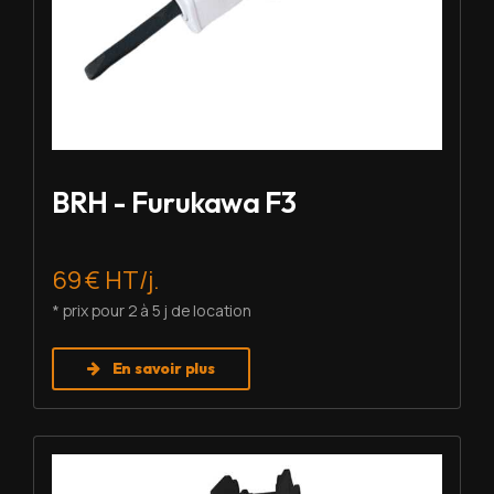
BRH - Furukawa F3
69 € HT/j.
* prix pour 2 à 5 j de location
En savoir plus
Louer BRH - Montabert SC-22