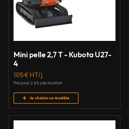
Mini pelle 2,7 T - Kubota U27-
4
105 € HT/j.
Prix pour 2 à 5 j de location
Je choisis ce modèle
Louer Mini pelle 6 T - Imer HD 60 V5