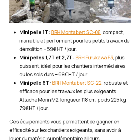
Mini pelle 1T
:
BRH Montabert SC-08
, compact,
maniable et performant pour les petits travaux de
démolition – 59€ HT / jour.
Mini pelles 1,7T et 2,7T
:
BRH Furukawa F3
, plus
puissant, idéal pour les chantiers intermédiaires
ou les sols durs – 69€ HT / jour.
Mini pelle 6T
:
BRH Montabert SC-22
, robuste et
efficace pour les travaux les plus exigeants.
Attache Morin M2, longueur 118 cm, poids 225 kg –
79€ HT / jour.
Ces équipements vous permettent de gagner en
efficacité sur les chantiers exigeants, sans avoir à
louer du matériel supplémentaire ailleurs.