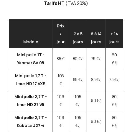
Tarifs HT
(TVA 20%)
Prix
/
2 à 5
6 à 14
+ 14
Modèle
jour
jours
jours
jours
Mini pelle 1T -
60
85 €
80 €/j
75 €/j
Yanmar SV 08
€/j
Mini pelle 1,7 T -
105
95 €/j
85 €/j
75 €/j
Imer HD 17 VXE
€
Mini pelle 2,7 T -
109
105
80
90 €/j
Imer HD 27 V5
€
€/j
€/j
Mini pelle 2,7 T -
109
105
80
90 €/j
Kubota U27-4
€
€/j
€/j