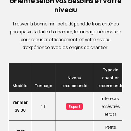
oriente selon vos besoins et votre
niveau
Trouver la bonne mini pelle dépend de trois critères
principaux : la taille du chantier, le tonnage nécessaire
pour creuser efficacement, et votre niveau
d'expérience avec les engins de chantier.
Type de
Niveau
chantier
Modèle
Tonnage
recommandé
recommandé
Intérieurs,
Yanmar
1 T
accès très
Expert
SV 08
étroits
Petits
Imer