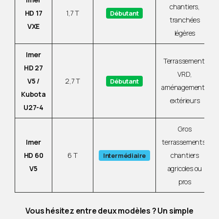
chantiers,
HD 17
1,7 T
Débutant
tranchées
VXE
légères
Imer
Terrassement,
HD 27
VRD,
V5 /
2,7 T
Débutant
aménagements
Kubota
extérieurs
U27-4
Gros
Imer
terrassements,
HD 60
6 T
chantiers
Intermédiaire
V5
agricoles ou
pros
Vous hésitez entre deux modèles ? Un simple