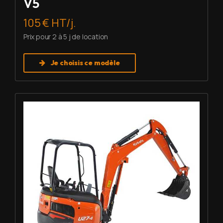
V5
105 € HT/j.
Prix pour 2 à 5 j de location
Je choisis ce modèle
Louer Mini pelle 2,7 T - Kubota U27-4