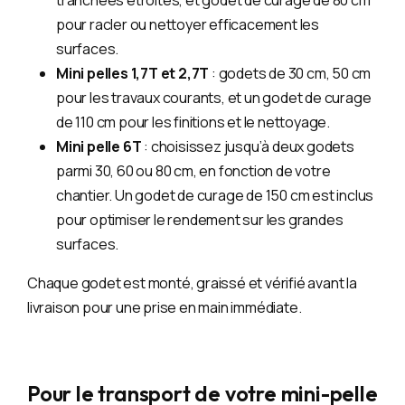
tranchées étroites, et godet de curage de 80 cm
pour racler ou nettoyer efficacement les
surfaces.
Mini pelles 1,7T et 2,7T
: godets de 30 cm, 50 cm
pour les travaux courants, et un godet de curage
de 110 cm pour les finitions et le nettoyage.
Mini pelle 6T
: choisissez jusqu’à deux godets
parmi 30, 60 ou 80 cm, en fonction de votre
chantier. Un godet de curage de 150 cm est inclus
pour optimiser le rendement sur les grandes
surfaces.
Chaque godet est monté, graissé et vérifié avant la
livraison pour une prise en main immédiate.
Pour le transport de votre mini-pelle