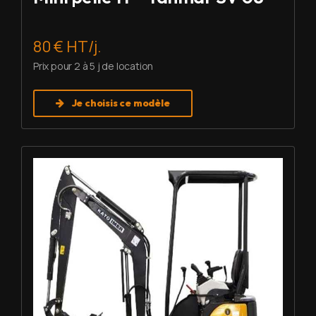
80 € HT/j.
Prix pour 2 à 5 j de location
Je choisis ce modèle
Louer Mini pelle 1,7 T - Imer HD 17 VXE