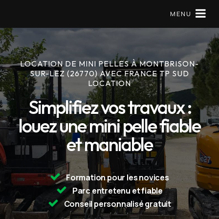
MENU
LOCATION DE MINI PELLES À MONTBRISON-
Matériels en location
SUR-LEZ (26770) AVEC FRANCE TP SUD
LOCATION
Mini pelle
Simplifiez vos travaux :
À Propos
louez une mini pelle fiable
et maniable
Réserver
09 79 56 97 57
Formation pour les novices
Parc entretenu et fiable
Conseil personnalisé gratuit