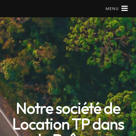
MENU
Matériels en location
Mini pelle
À Propos
Réserver
Notre société de
09 79 56 97 57
Location TP dans