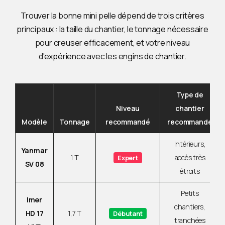
Trouver la bonne mini pelle dépend de trois critères
principaux : la taille du chantier, le tonnage nécessaire
pour creuser efficacement, et votre niveau
d'expérience avec les engins de chantier.
Type de
Niveau
chantier
Modèle
Tonnage
recommandé
recommandé
Intérieurs,
Yanmar
1 T
accès très
Expert
SV 08
étroits
Petits
Imer
chantiers,
HD 17
1,7 T
Débutant
tranchées