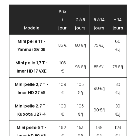
Prix
/
2 à 5
6 à 14
+ 14
Modèle
jour
jours
jours
jours
Mini pelle 1T -
60
85 €
80 €/j
75 €/j
Yanmar SV 08
€/j
Mini pelle 1,7 T -
105
95 €/j
85 €/j
75 €/j
Imer HD 17 VXE
€
Mini pelle 2,7 T -
109
105
80
90 €/j
Imer HD 27 V5
€
€/j
€/j
Mini pelle 2,7 T -
109
105
80
90 €/j
Kubota U27-4
€
€/j
€/j
Mini pelle 6 T -
162
153
139
123
Imer HD 60 V5
€
€/j
€/j
€/j