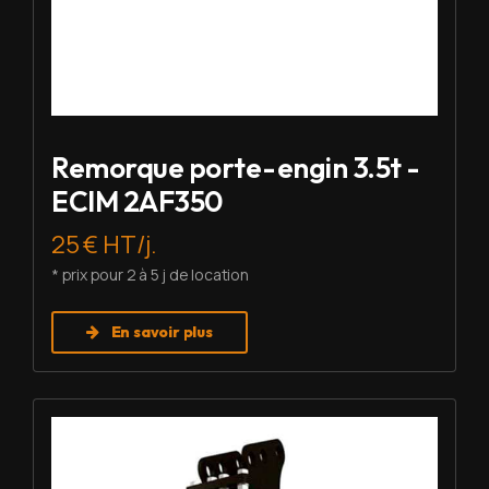
Remorque porte-engin 3.5t -
ECIM 2AF350
25 € HT/j.
* prix pour 2 à 5 j de location
En savoir plus
Louer BRH - Montabert SC-08