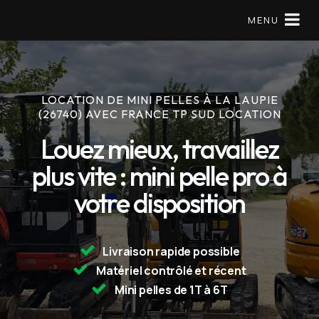
MENU
LOCATION DE MINI PELLES À LA LAUPIE
Matériels en location
(26740) AVEC FRANCE TP SUD LOCATION
Mini pelle
Louez mieux, travaillez
plus vite : mini pelle pro à
À Propos
votre disposition
Réserver
09 79 56 97 57
Livraison rapide possible
Matériel contrôlé et récent
Mini pelles de 1T à 6T