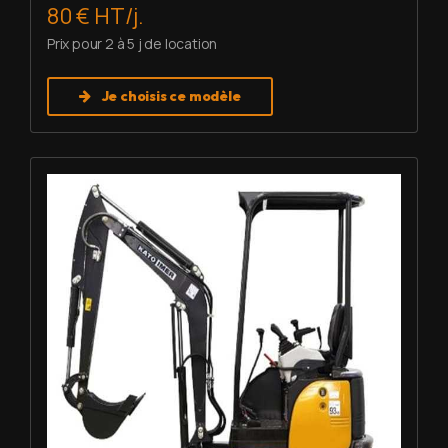
80 € HT/j.
Prix pour 2 à 5 j de location
Je choisis ce modèle
Louer Mini pelle 1,7 T - Imer HD 17 VXE