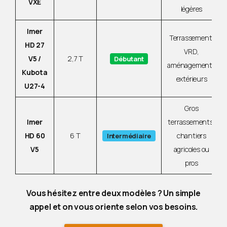
VXE
légères
Imer
Terrassement,
HD 27
VRD,
V5 /
2,7 T
Débutant
aménagements
Kubota
extérieurs
U27-4
Gros
Imer
terrassements,
HD 60
6 T
chantiers
Intermédiaire
V5
agricoles ou
pros
Vous hésitez entre deux modèles ? Un simple
appel et on vous oriente selon vos besoins.