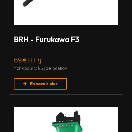
BRH - Furukawa F3
69 € HT/j.
* prix pour 2 à 5 j de location
En savoir plus
Louer BRH - Montabert SC-22