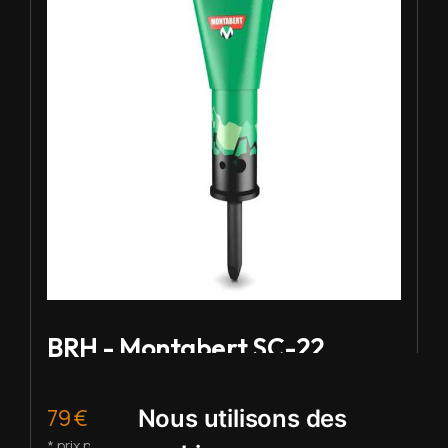
BRH - Montabert SC-22
79 € HT/j.
Nous utilisons des
* prix pour 2 à 5 j de location