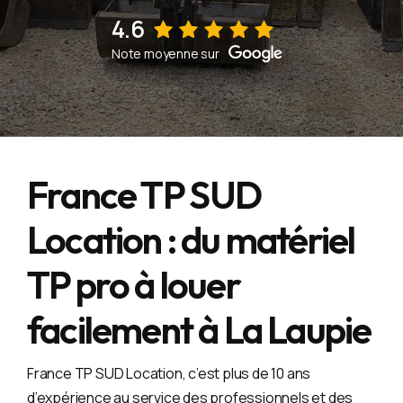
4.6
Voir sur la fiche d'établissement Google
Note moyenne sur
France TP SUD
Location : du matériel
TP pro à louer
facilement à La Laupie
France TP SUD Location, c’est plus de 10 ans
d’expérience au service des professionnels et des