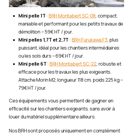
Mini pelle 1T
:
BRH Montabert SC-08
, compact,
maniable et performant pour les petits travaux de
démolition – 59€ HT / jour.
Mini pelles 1,7T et 2,7T
:
BRH Furukawa F3
, plus
puissant, idéal pour les chantiers intermédiaires
ou les sols durs – 69€ HT / jour.
Mini pelle 6T
:
BRH Montabert SC-22
, robuste et
efficace pour les travaux les plus exigeants.
Attache Morin M2, longueur 118 cm, poids 225 kg –
79€ HT / jour.
Ces équipements vous permettent de gagner en
efficacité sur les chantiers exigeants, sans avoir à
louer du matériel supplémentaire ailleurs.
Nos BRH sont proposés uniquement en complément