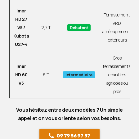
Imer
Terrassement,
HD 27
VRD,
V5 /
2,7 T
Débutant
aménagements
Kubota
extérieurs
U27-4
Gros
Imer
terrassements,
HD 60
6 T
chantiers
Intermédiaire
V5
agricoles ou
pros
Vous hésitez entre deux modèles ? Un simple
appel et on vous oriente selon vos besoins.
09 79 56 97 57