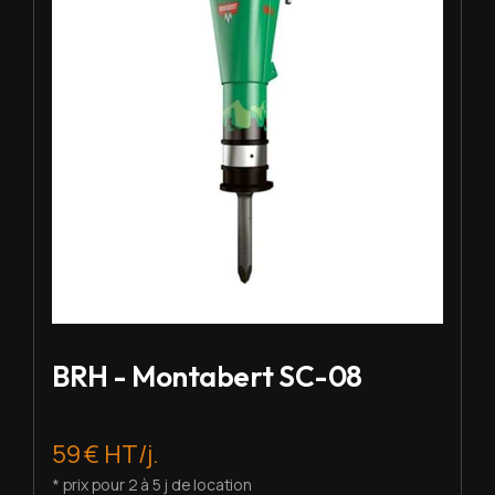
BRH - Montabert SC-08
59 € HT/j.
* prix pour 2 à 5 j de location