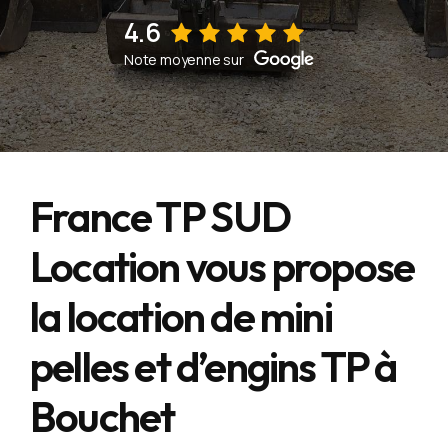
4.6
Voir sur la fiche d'établissement Google
Note moyenne sur
France TP SUD
Location vous propose
la location de mini
pelles et d’engins TP à
Bouchet