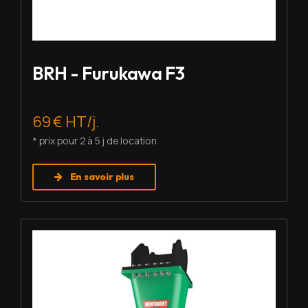
BRH - Furukawa F3
69 € HT/j.
* prix pour 2 à 5 j de location
En savoir plus
Louer BRH - Montabert SC-22