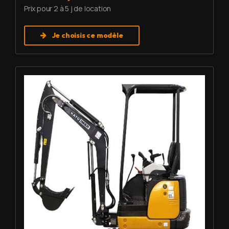
Prix pour 2 à 5 j de location
Je choisis ce modèle
Louer Mini pelle 1,7 T - Imer HD 17 VXE