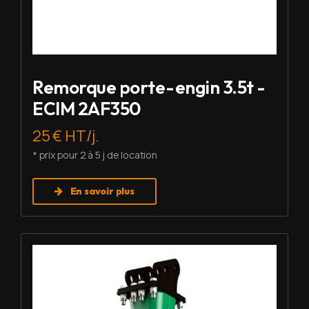
Remorque porte-engin 3.5t -
ECIM 2AF350
25 € HT/j.
* prix pour 2 à 5 j de location
En savoir plus
Louer BRH - Montabert SC-08