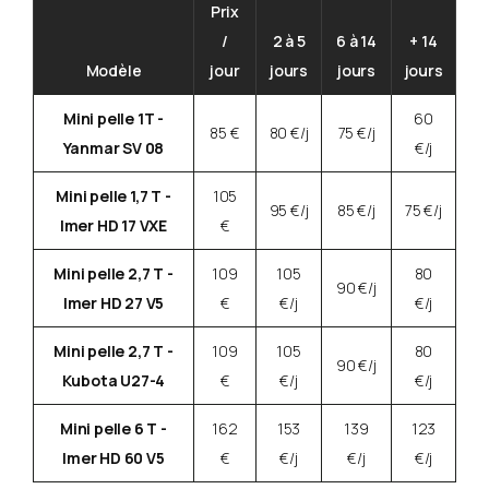
Prix
/
2 à 5
6 à 14
+ 14
Modèle
jour
jours
jours
jours
Mini pelle 1T -
60
85 €
80 €/j
75 €/j
Yanmar SV 08
€/j
Mini pelle 1,7 T -
105
95 €/j
85 €/j
75 €/j
Imer HD 17 VXE
€
Mini pelle 2,7 T -
109
105
80
90 €/j
Imer HD 27 V5
€
€/j
€/j
Mini pelle 2,7 T -
109
105
80
90 €/j
Kubota U27-4
€
€/j
€/j
Mini pelle 6 T -
162
153
139
123
Imer HD 60 V5
€
€/j
€/j
€/j