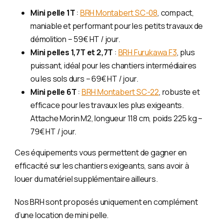
Mini pelle 1T
:
BRH Montabert SC-08
, compact,
maniable et performant pour les petits travaux de
démolition – 59€ HT / jour.
Mini pelles 1,7T et 2,7T
:
BRH Furukawa F3
, plus
puissant, idéal pour les chantiers intermédiaires
ou les sols durs – 69€ HT / jour.
Mini pelle 6T
:
BRH Montabert SC-22
, robuste et
efficace pour les travaux les plus exigeants.
Attache Morin M2, longueur 118 cm, poids 225 kg –
79€ HT / jour.
Ces équipements vous permettent de gagner en
efficacité sur les chantiers exigeants, sans avoir à
louer du matériel supplémentaire ailleurs.
Nos BRH sont proposés uniquement en complément
d’une location de mini pelle.