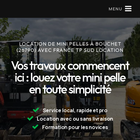
MENU
LOCATION DE MINI PELLES À BOUCHET
Matériels en location
(26790) AVEC FRANCE TP SUD LOCATION
Mini pelle
Vos travaux commencent
ici : louez votre mini pelle
À Propos
en toute simplicité
Réserver
09 79 56 97 57
Service local, rapide et pro
Location avec ou sans livraison
Formation pour les novices