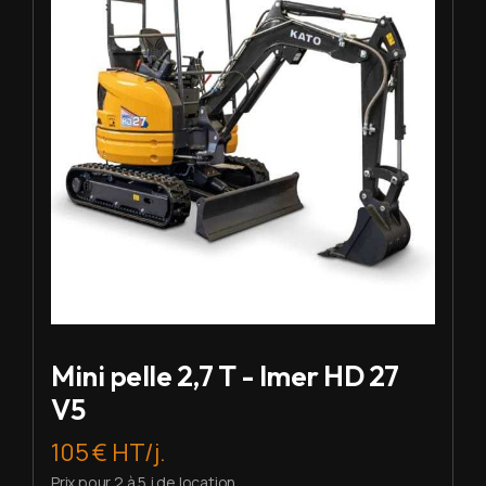
Mini pelle 2,7 T - Imer HD 27
V5
105 € HT/j.
Prix pour 2 à 5 j de location