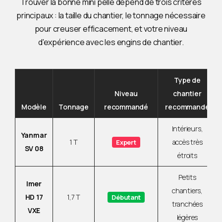
Trouver la bonne mini pelle dépend de trois critères
principaux : la taille du chantier, le tonnage nécessaire
pour creuser efficacement, et votre niveau
d'expérience avec les engins de chantier.
Type de
Niveau
chantier
Modèle
Tonnage
recommandé
recommandé
Intérieurs,
Yanmar
1 T
accès très
Expert
SV 08
étroits
Petits
Imer
chantiers,
HD 17
1,7 T
Débutant
tranchées
VXE
légères