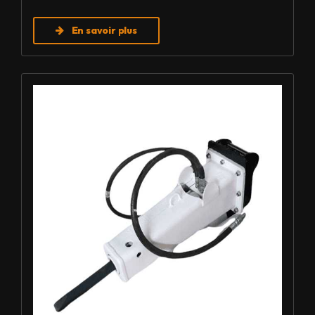
En savoir plus
Louer BRH - Furukawa F3