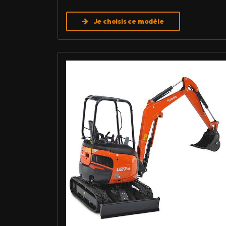
Je choisis ce modèle
Louer Mini pelle 2,7 T - Kubota U27-4