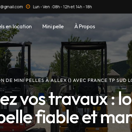
n@gmail.com
Lun - Ven : 08h - 12h et 14h - 18h
ls en location
Mini pelle
À Propos
N DE MINI PELLES À ALLEX () AVEC FRANCE TP SUD 
iez vos travaux : l
pelle fiable et ma