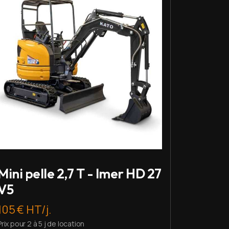
Mini pelle 2,7 T - Imer HD 27
V5
105 € HT/j.
Prix pour 2 à 5 j de location