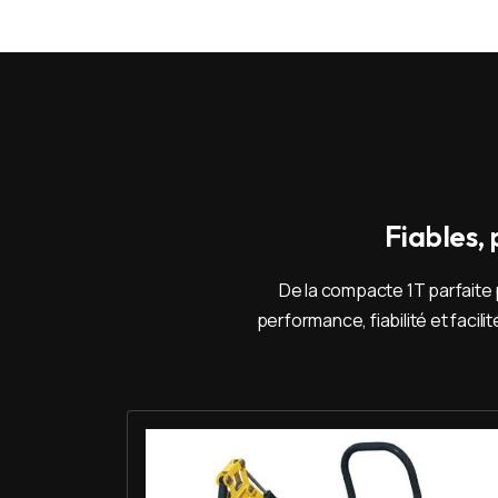
Fiables,
De la compacte 1T parfaite 
performance, fiabilité et facil
Louer Mini pelle 1T - Yanmar SV 08