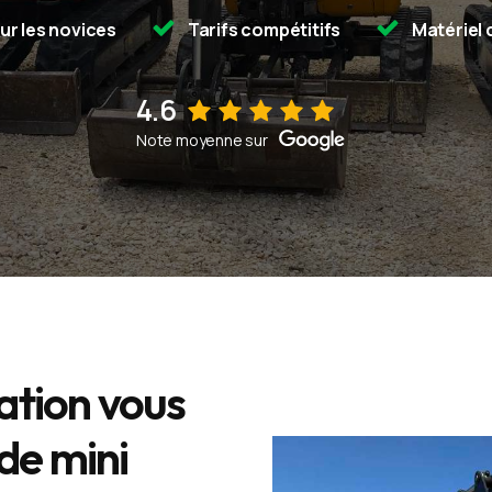
ur les novices
Tarifs compétitifs
Matériel 
4.6
Voir sur la fiche d'établissement Google
Note moyenne sur
ation vous
de mini