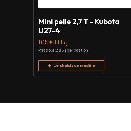
Mini pelle 2,7 T - Kubota
U27-4
105 € HT/j.
Prix pour 2 à 5 j de location
Je choisis ce modèle