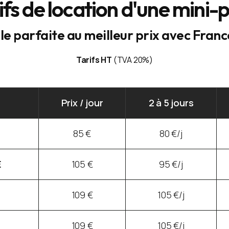
ifs de location d'une mini-p
le parfaite au meilleur prix avec Fran
Tarifs HT
(TVA 20%)
Prix / jour
2 à 5 jours
85 €
80 €/j
E
105 €
95 €/j
109 €
105 €/j
4
109 €
105 €/j