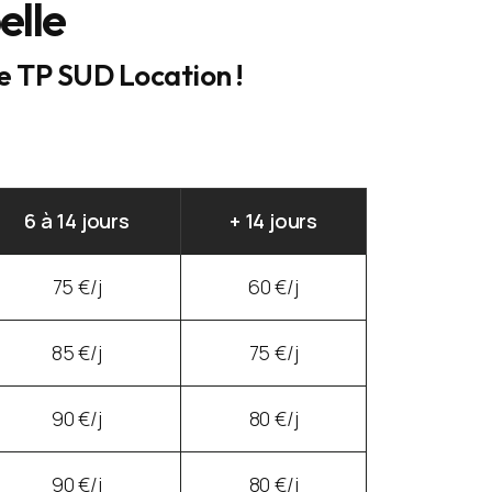
elle
ce TP SUD Location !
6 à 14 jours
+ 14 jours
75 €/j
60 €/j
85 €/j
75 €/j
90 €/j
80 €/j
90 €/j
80 €/j