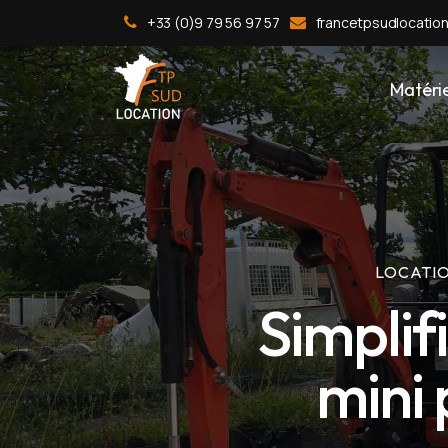
+33 (0)9 79 56 97 57
francetpsudlocatio
Matérie
LOCATIO
Simplif
mini 