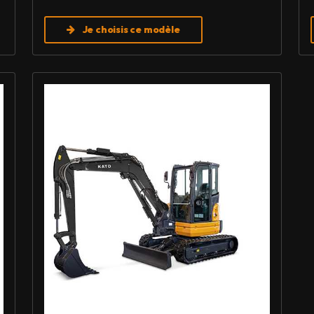
Je choisis ce modèle
Louer Mini pelle 6 T - Imer HD 60 V5