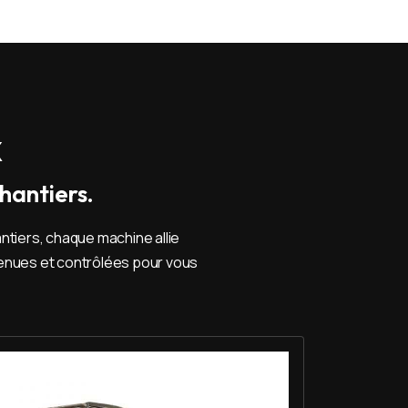
x
hantiers.
ntiers, chaque machine allie
retenues et contrôlées pour vous
er Mini pelle 2,7 T - Imer HD 27 V5