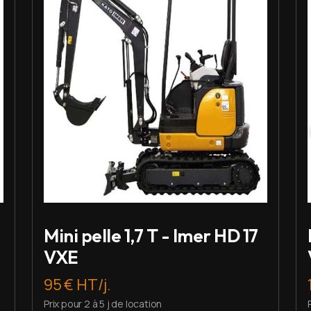
Mini pelle 1,7 T - Imer HD 17
VXE
95 € HT/j.
Prix pour 2 à 5 j de location