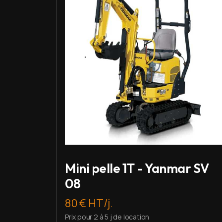
Mini pelle 1T - Yanmar SV
08
80 € HT/j.
Prix pour 2 à 5 j de location