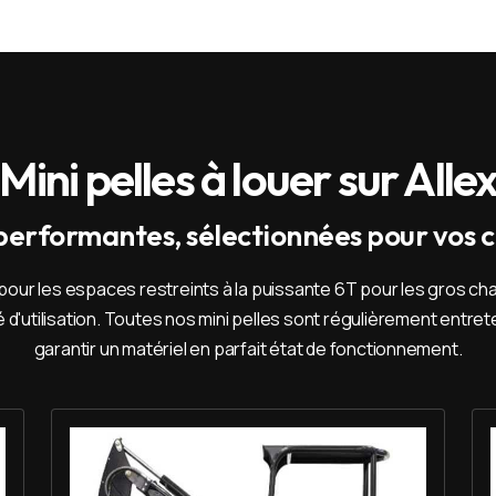
Mini pelles à louer sur Alle
 performantes, sélectionnées pour vos c
pour les espaces restreints à la puissante 6T pour les gros cha
ité d'utilisation. Toutes nos mini pelles sont régulièrement ent
garantir un matériel en parfait état de fonctionnement.
Louer Mini pelle 1,7 T - Imer HD 17 VXE
Lou