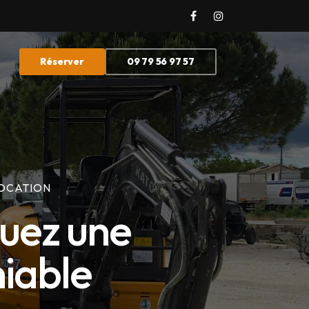
Réserver
09 79 56 97 57
LOCATION
ouez une
niable