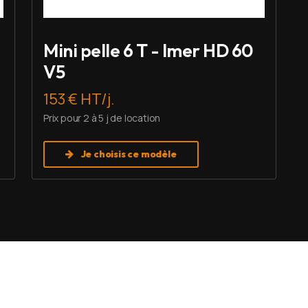
Mini pelle 6 T - Imer HD 60
V5
153 € HT/j.
Prix pour 2 à 5 j de location
Je choisis ce modèle