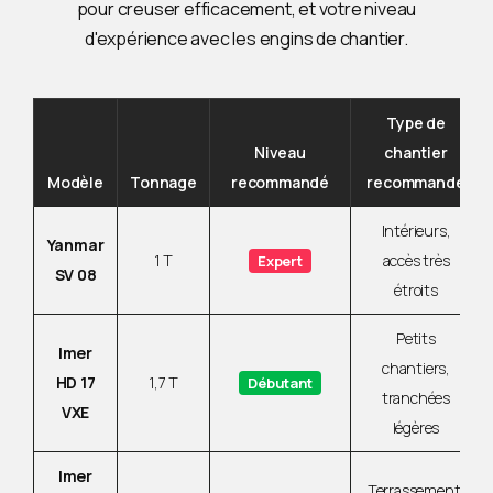
pour creuser efficacement, et votre niveau
d'expérience avec les engins de chantier.
Type de
Niveau
chantier
Modèle
Tonnage
recommandé
recommandé
Intérieurs,
Yanmar
1 T
accès très
Expert
SV 08
étroits
Petits
Imer
chantiers,
HD 17
1,7 T
Débutant
tranchées
VXE
légères
Imer
Terrassement,