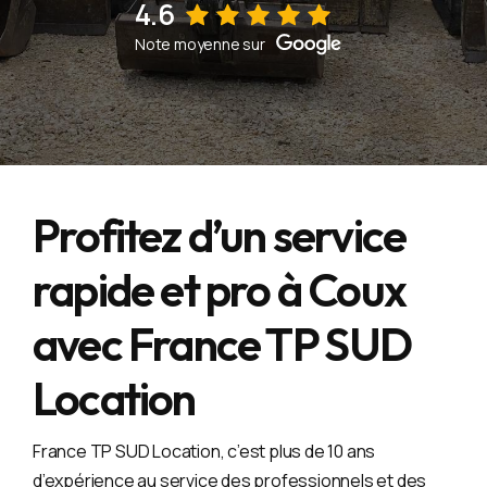
4.6
Voir sur la fiche d'établissement Google
Note moyenne sur
Profitez d’un service
rapide et pro à Coux
avec France TP SUD
Location
France TP SUD Location, c’est plus de 10 ans
d’expérience au service des professionnels et des