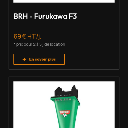
BRH - Furukawa F3
69 € HT/j.
* prix pour 2 à 5 j de location
En savoir plus
Louer BRH - Montabert SC-22