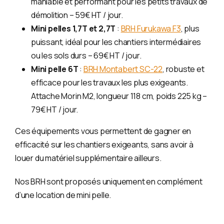
maniable et performant pour les petits travaux de
démolition – 59€ HT / jour.
Mini pelles 1,7T et 2,7T
:
BRH Furukawa F3
, plus
puissant, idéal pour les chantiers intermédiaires
ou les sols durs – 69€ HT / jour.
Mini pelle 6T
:
BRH Montabert SC-22
, robuste et
efficace pour les travaux les plus exigeants.
Attache Morin M2, longueur 118 cm, poids 225 kg –
79€ HT / jour.
Ces équipements vous permettent de gagner en
efficacité sur les chantiers exigeants, sans avoir à
louer du matériel supplémentaire ailleurs.
Nos BRH sont proposés uniquement en complément
d’une location de mini pelle.