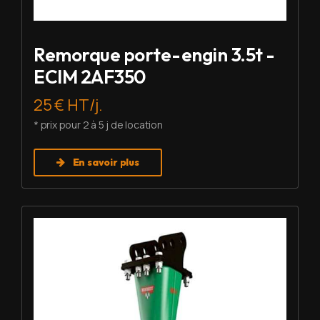
Remorque porte-engin 3.5t -
ECIM 2AF350
25 € HT/j.
* prix pour 2 à 5 j de location
En savoir plus
Louer BRH - Montabert SC-08