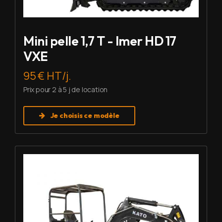
Mini pelle 1,7 T - Imer HD 17
VXE
95 € HT/j.
Prix pour 2 à 5 j de location
Je choisis ce modèle
Louer Mini pelle 2,7 T - Imer HD 27 V5