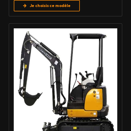
Je choisis ce modèle
Louer Mini pelle 1,7 T - Imer HD 17 VXE