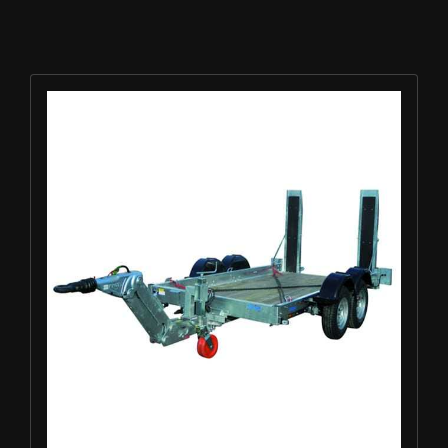
Louer Remorque porte-engin 3.5t - ECIM 2AF350