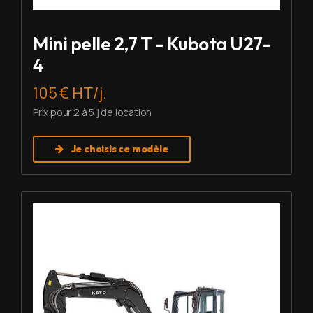
Mini pelle 2,7 T - Kubota U27-
4
105 € HT/j.
Prix pour 2 à 5 j de location
Je choisis ce modèle
Louer Mini pelle 6 T - Imer HD 60 V5