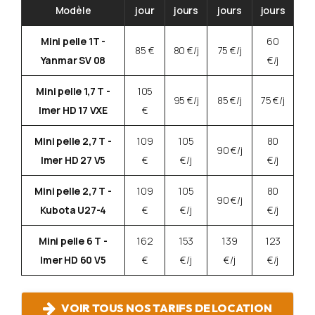
Modèle
jour
jours
jours
jours
Mini pelle 1T -
60
85 €
80 €/j
75 €/j
Yanmar SV 08
€/j
Mini pelle 1,7 T -
105
95 €/j
85 €/j
75 €/j
Imer HD 17 VXE
€
Mini pelle 2,7 T -
109
105
80
90 €/j
Imer HD 27 V5
€
€/j
€/j
Mini pelle 2,7 T -
109
105
80
90 €/j
Kubota U27-4
€
€/j
€/j
Mini pelle 6 T -
162
153
139
123
Imer HD 60 V5
€
€/j
€/j
€/j
VOIR TOUS NOS TARIFS DE LOCATION