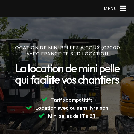
MENU
Matériels en location
LOCATION DE MINI PELLES À COUX (07000)
AVEC FRANCE TP SUD LOCATION
Mini pelle
La location de mini pelle
À Propos
qui facilite vos chantiers
Réserver
Tarifs compétitifs
09 79 56 97 57
Location avec ou sans livraison
Mini pelles de 1T à 6T