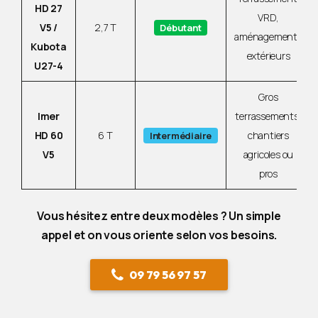
HD 27
VRD,
V5 /
2,7 T
Débutant
aménagements
Kubota
extérieurs
U27-4
Gros
Imer
terrassements,
HD 60
6 T
chantiers
Intermédiaire
V5
agricoles ou
pros
Vous hésitez entre deux modèles ? Un simple
appel et on vous oriente selon vos besoins.
09 79 56 97 57