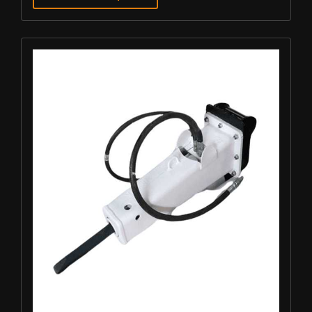
Louer BRH - Furukawa F3