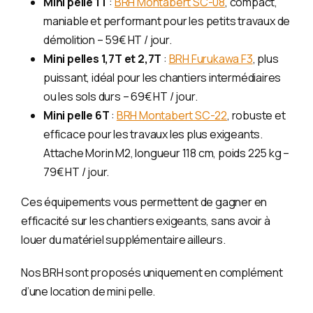
Mini pelle 1T
:
BRH Montabert SC-08
, compact,
maniable et performant pour les petits travaux de
démolition – 59€ HT / jour.
Mini pelles 1,7T et 2,7T
:
BRH Furukawa F3
, plus
puissant, idéal pour les chantiers intermédiaires
ou les sols durs – 69€ HT / jour.
Mini pelle 6T
:
BRH Montabert SC-22
, robuste et
efficace pour les travaux les plus exigeants.
Attache Morin M2, longueur 118 cm, poids 225 kg –
79€ HT / jour.
Ces équipements vous permettent de gagner en
efficacité sur les chantiers exigeants, sans avoir à
louer du matériel supplémentaire ailleurs.
Nos BRH sont proposés uniquement en complément
d’une location de mini pelle.