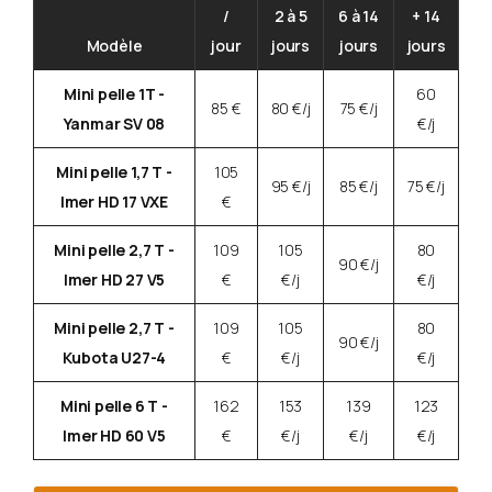
/
2 à 5
6 à 14
+ 14
Modèle
jour
jours
jours
jours
Mini pelle 1T -
60
85 €
80 €/j
75 €/j
Yanmar SV 08
€/j
Mini pelle 1,7 T -
105
95 €/j
85 €/j
75 €/j
Imer HD 17 VXE
€
Mini pelle 2,7 T -
109
105
80
90 €/j
Imer HD 27 V5
€
€/j
€/j
Mini pelle 2,7 T -
109
105
80
90 €/j
Kubota U27-4
€
€/j
€/j
Mini pelle 6 T -
162
153
139
123
Imer HD 60 V5
€
€/j
€/j
€/j