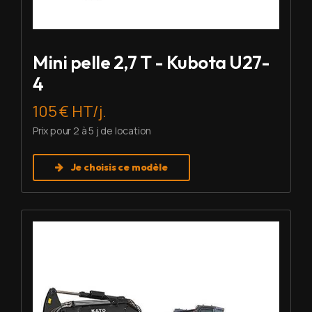
Mini pelle 2,7 T - Kubota U27-
4
105 € HT/j.
Prix pour 2 à 5 j de location
Je choisis ce modèle
Louer Mini pelle 6 T - Imer HD 60 V5