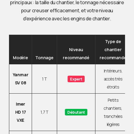
principaux : la taille du chantier, le tonnage nécessaire
pour creuser efficacement, et votre niveau
d'expérience avec les engins de chantier.
Type de
Niveau
chantier
Modèle
Tonnage
recommandé
recommandé
Intérieurs,
Yanmar
1 T
accès très
Expert
SV 08
étroits
Petits
Imer
chantiers,
HD 17
1,7 T
Débutant
tranchées
VXE
légères