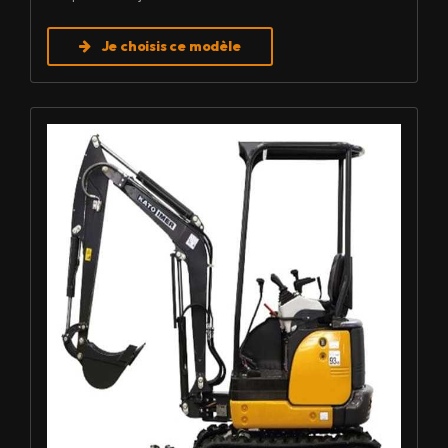
Je choisis ce modèle
Louer Mini pelle 1,7 T - Imer HD 17 VXE