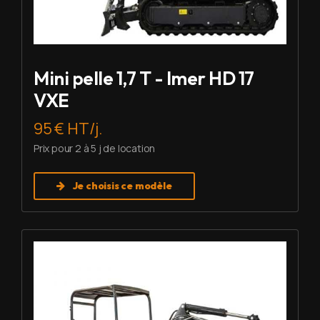
Mini pelle 1,7 T - Imer HD 17
VXE
95 € HT/j.
Prix pour 2 à 5 j de location
Je choisis ce modèle
Louer Mini pelle 2,7 T - Imer HD 27 V5