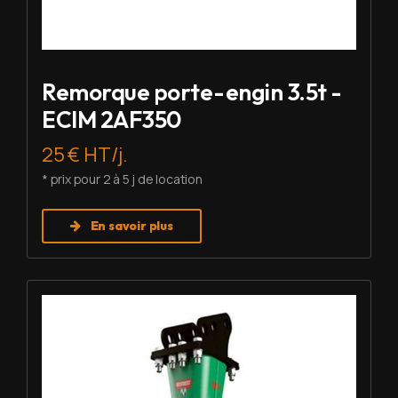
Remorque porte-engin 3.5t -
ECIM 2AF350
25 € HT/j.
* prix pour 2 à 5 j de location
En savoir plus
Louer BRH - Montabert SC-08