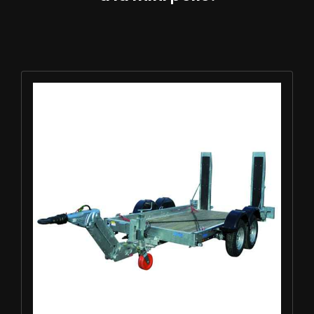
Louer Remorque porte-engin 3.5t - ECIM 2AF350