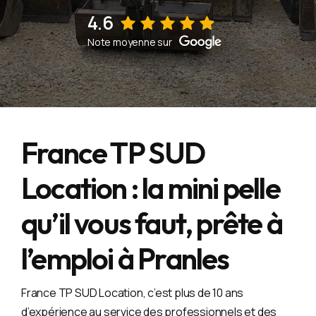
4.6
Voir sur la fiche d'établissement Google
Note moyenne sur
France TP SUD
Location : la mini pelle
qu’il vous faut, prête à
l’emploi à Pranles
France TP SUD Location, c’est plus de 10 ans
d’expérience au service des professionnels et des