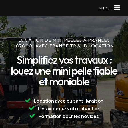
MENU
LOCATION DE MINI PELLES À PRANLES
Matériels en location
(07000) AVEC FRANCE TP SUD LOCATION
Mini pelle
Simplifiez vos travaux :
louez une mini pelle fiable
À Propos
et maniable
Réserver
09 79 56 97 57
Location avec ou sans livraison
Livraison sur votre chantier
Formation pour les novices