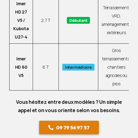
Imer
Terrassement,
HD 27
VRD,
V5 /
2,7 T
Débutant
aménagements
Kubota
extérieurs
U27-4
Gros
Imer
terrassements,
HD 60
6 T
chantiers
Intermédiaire
V5
agricoles ou
pros
Vous hésitez entre deux modèles ? Un simple
appel et on vous oriente selon vos besoins.
09 79 56 97 57