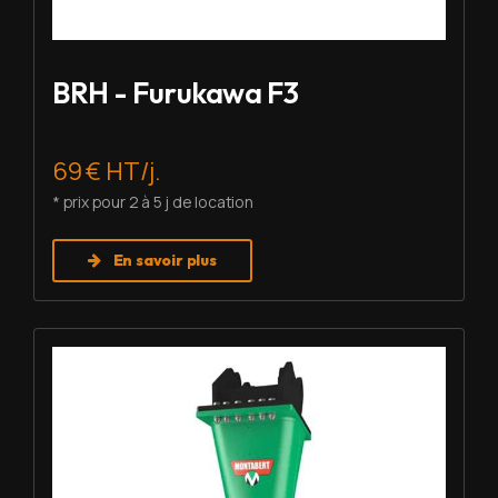
BRH - Furukawa F3
69 € HT/j.
* prix pour 2 à 5 j de location
En savoir plus
Louer BRH - Montabert SC-22